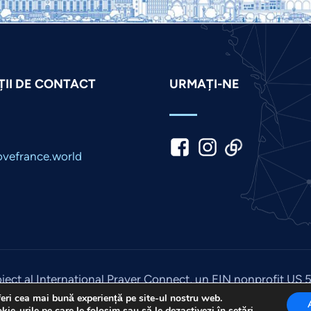
II DE CONTACT
URMAȚI-NE
vefrance.world
iect al International Prayer Connect, un EIN nonprofit US 
 2026. Toate drepturile rezervate. Site realizat de
IPC Medi
feri cea mai bună experiență pe site-ul nostru web.
kie-urile pe care le folosim sau să le dezactivezi în
setări
.