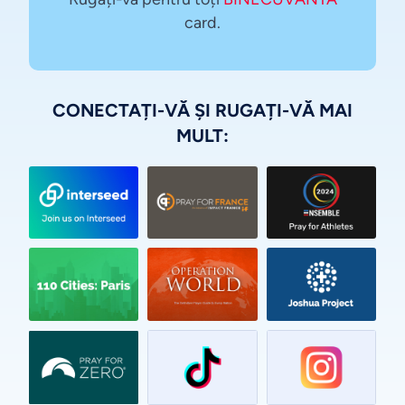
card.
CONECTAȚI-VĂ ȘI RUGAȚI-VĂ MAI
MULT:
Vietnamese
Urdu
Thai
Telugu
Tamil
Swahili