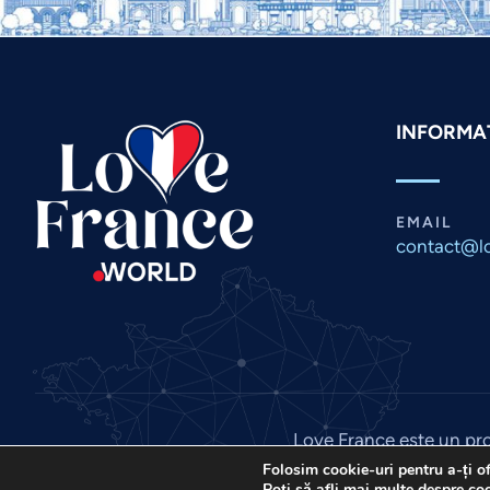
INFORMAȚ
EMAIL
contact@lo
Love France este un pro
©
Folosim cookie-uri pentru a-ți o
Poți să afli mai multe despre coo