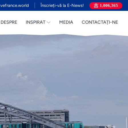
vefrance.world
Înscrieți-vă la E-News!
1,006,365
DESPRE
INSPIRAT
MEDIA
CONTACTAȚI-NE