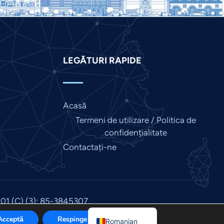
Italian
Indonesian
Hindi
Gujarati
LEGĂTURI RAPIDE
German
French
Acasă
Finnish
Termeni de utilizare / Politica de
Dutch
confidențialitate
Chinese
Contactați-ne
Bengali
Arabic
Afrikaans
501 (C) (3): 85-3845307.
English
a
.
Acceptă
Respinge
Romanian