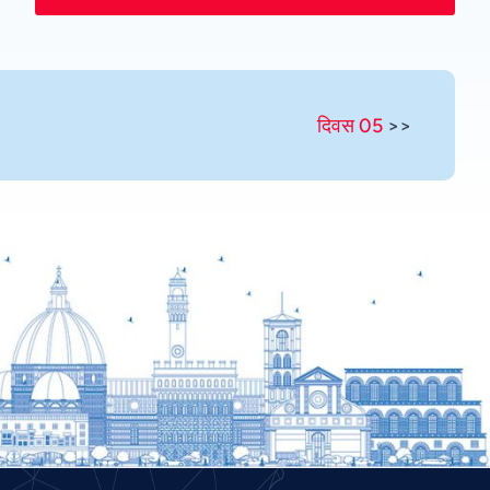
Romanian
Portuguese
Persian
दिवस 05
>>
Pashto
Panjabi
Nepali
Malay
Korean
Khmer
Kannada
Japanese
Italian
Indonesian