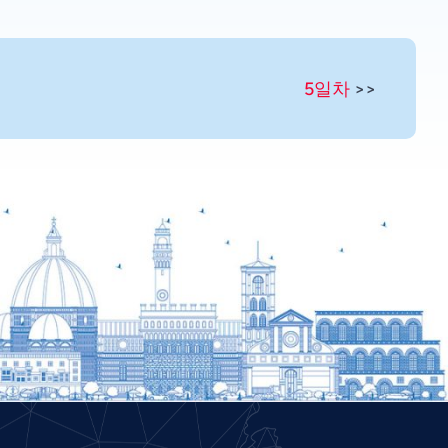
Portuguese
Persian
5일차
>>
Pashto
Panjabi
Nepali
Marathi
Malay
Khmer
Kannada
Japanese
Italian
Indonesian
Hindi