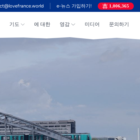
ct@lovefrance.world
e-뉴스 가입하기!
1,006,365
기도
에 대한
영감
미디어
문의하기