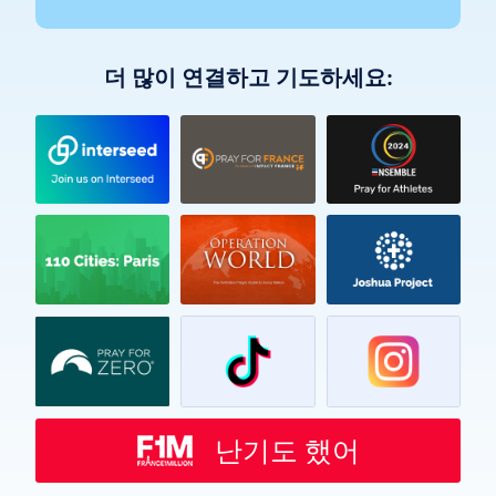
더 많이 연결하고 기도하세요:
Vietnamese
Urdu
Thai
Telugu
Tamil
Swahili
Spanish
난기도 했어
Russian
Romanian