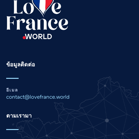
Russian
Romanian
Portuguese
Persian
Pashto
Panjabi
ข้อมูลติดต่อ
Nepali
Marathi
Malay
อีเมล
contact@lovefrance.world
Korean
Khmer
ตามเรามา
Kannada
Japanese