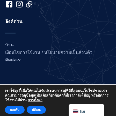
Italian
Indonesian
Hindi
ลิงค์ด่วน
Gujarati
German
French
บ้าน
Finnish
เงื่อนไขการใช้งาน / นโยบายความเป็นส่วนตัว
ติดต่อเรา
Dutch
Chinese
Bengali
Arabic
Love France เป็นโครงการของ International Prayer
เราใช้คุกกี้เพื่อให้คุณได้รับประสบการณ์ที่ดีที่สุดบนเว็บไซต์ของเรา
Connect ซึ่งเป็น EIN ที่ไม่แสวงหากำไรตามมาตรา 501
Afrikaans
คุณสามารถดูข้อมูลเพิ่มเติมเกี่ยวกับคุกกี้ที่เรากำลังใช้อยู่ หรือปิดการ
ใช้งานได้ผ่าน
การตั้งค่า
.
(C) (3) ของสหรัฐอเมริกา: 85-3845307
English
© 2026. สงวนลิขสิทธิ์ทั้งหมด. สร้างโดย
ไอพีซี มีเดีย
.
ยอมรับ
ปฏิเสธ
Thai