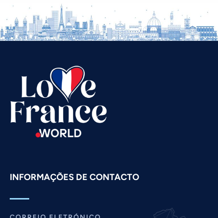
Vietnamese
Urdu
Thai
Telugu
Tamil
Swahili
Spanish
Russian
Romanian
Persian
Pashto
INFORMAÇÕES DE CONTACTO
Panjabi
Nepali
Marathi
CORREIO ELETRÓNICO