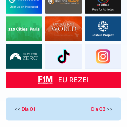
EU REZEI
<<
Dia 01
Dia 03
>>