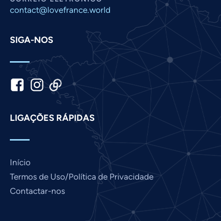
Malay
contact@lovefrance.world
Korean
SIGA-NOS
Khmer
Kannada
Japanese
Italian
Indonesian
LIGAÇÕES RÁPIDAS
Hindi
Gujarati
German
Início
French
Termos de Uso/Política de Privacidade
Finnish
Contactar-nos
Dutch
Chinese