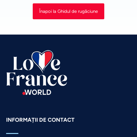
Vietnamese
Înapoi la Ghidul de rugăciune
Urdu
Thai
Telugu
Tamil
Swahili
Spanish
Russian
Portuguese
Persian
Pashto
INFORMAȚII DE CONTACT
Panjabi
Nepali