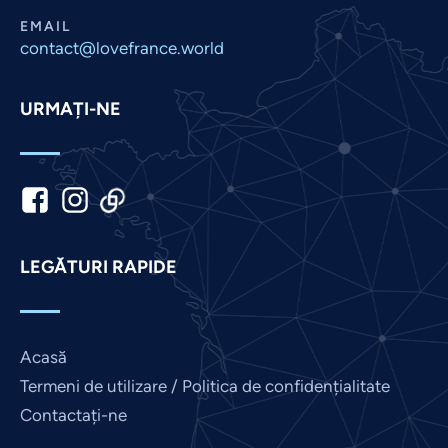
Marathi
EMAIL
Malay
contact@lovefrance.world
Korean
URMAȚI-NE
Khmer
Kannada
Japanese
Italian
Indonesian
LEGĂTURI RAPIDE
Hindi
Gujarati
German
Acasă
French
Termeni de utilizare / Politica de confidențialitate
Finnish
Contactați-ne
Dutch