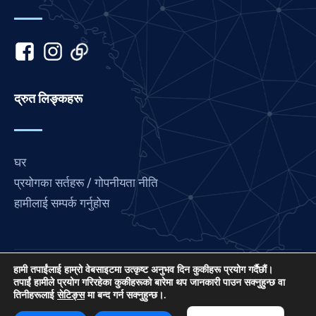
Italian
Indonesian
Hindi
Gujarati
द्रुत लिङ्कहरू
German
French
घर
Finnish
प्रयोगका सर्तहरू / गोपनीयता नीति
Dutch
हामीलाई सम्पर्क गर्नुहोस
Chinese
Bengali
Arabic
हामी तपाईंलाई हाम्रो वेबसाइटमा उत्कृष्ट अनुभव दिन कुकीहरू प्रयोग गर्दैछौं।
लभ फ्रान्स अन्तर्राष्ट्रिय प्रार्थना जडानको परियोजना हो, एक US
Afrikaans
तपाईं हामीले प्रयोग गरिरहेका कुकीहरूको बारेमा थप जानकारी पाउन सक्नुहुन्छ वा
तिनीहरूलाई
सेटिङ्स
मा बन्द गर्न सक्नुहुन्छ।.
501 (C) (3) गैर-लाभकारी EIN: 85-3845307।
English
© २०२६। सबै अधिकार सुरक्षित। साइट द्वारा
आईपीसी मिडिया
.