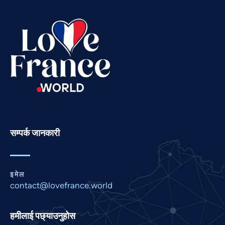
Swahili
Spanish
Russian
Romanian
Portuguese
Persian
Pashto
Panjabi
सम्पर्क जानकारी
Marathi
Malay
इमेल
Korean
contact@lovefrance.world
Khmer
Kannada
हमीलाई पछ्याउनुहोस
Japanese