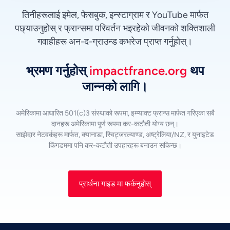
तिनीहरूलाई इमेल, फेसबुक, इन्स्टाग्राम र YouTube मार्फत
पछ्याउनुहोस् र फ्रान्समा परिवर्तन भइरहेको जीवनको शक्तिशाली
गवाहीहरू अन-द-ग्राउन्ड कभरेज प्राप्त गर्नुहोस्।
भ्रमण गर्नुहोस्
impactfrance.org
थप
जान्नको लागि।
अमेरिकामा आधारित 501(c)3 संस्थाको रूपमा, इम्प्याक्ट फ्रान्स मार्फत गरिएका सबै
दानहरू अमेरिकामा पूर्ण रूपमा कर-कटौती योग्य छन्।
साझेदार नेटवर्कहरू मार्फत, क्यानाडा, स्विट्जरल्याण्ड, अष्ट्रेलिया/NZ, र युनाइटेड
किंगडममा पनि कर-कटौती उपहारहरू बनाउन सकिन्छ।
Vietnamese
Urdu
प्रार्थना गाइड मा फर्कनुहोस्
Thai
Telugu
Tamil