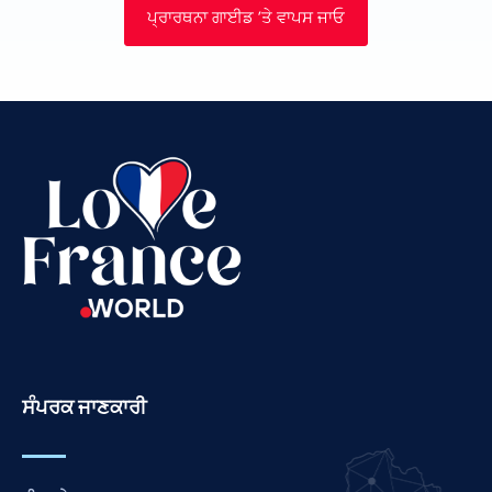
ਪ੍ਰਾਰਥਨਾ ਗਾਈਡ ’ਤੇ ਵਾਪਸ ਜਾਓ
Urdu
Thai
Telugu
Tamil
Swahili
Spanish
Russian
Romanian
Portuguese
Persian
Pashto
ਸੰਪਰਕ ਜਾਣਕਾਰੀ
Nepali
Marathi
Malay