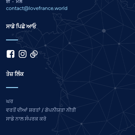
ਈ - ਮੇਲ
contact@lovefrance.world
Korean
Khmer
ਸਾਡੇ ਪਿਛੇ ਆਓ
Kannada
Japanese
Italian
Indonesian
Hindi
ਤੇਜ਼ ਲਿੰਕ
Gujarati
German
French
ਘਰ
Finnish
ਵਰਤੋਂ ਦੀਆਂ ਸ਼ਰਤਾਂ / ਗੋਪਨੀਯਤਾ ਨੀਤੀ
ਸਾਡੇ ਨਾਲ ਸੰਪਰਕ ਕਰੋ
Dutch
Chinese