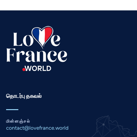
Thai
Telugu
Swahili
Spanish
Russian
Romanian
Portuguese
Persian
Pashto
தொடர்பு தகவல்
Panjabi
Nepali
Marathi
மின்னஞ்சல்
Malay
contact@lovefrance.world
Korean