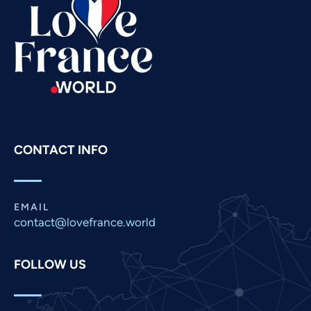
Swahili
Spanish
Russian
Romanian
Portuguese
Persian
CONTACT INFO
Pashto
Panjabi
Nepali
EMAIL
Marathi
contact@lovefrance.world
Malay
FOLLOW US
Korean
Khmer