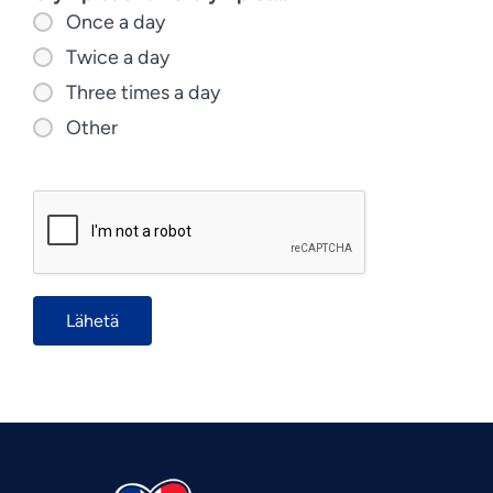
Once a day
Twice a day
Three times a day
Other
Vietnamese
Urdu
Thai
Telugu
Tamil