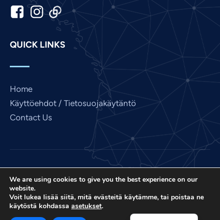
Kannada
Japanese
Italian
QUICK LINKS
Indonesian
Hindi
Gujarati
Home
German
Käyttöehdot / Tietosuojakäytäntö
French
Contact Us
Dutch
Chinese
Bengali
Love France on International Prayer Connectin
Arabic
We are using cookies to give you the best experience on our
projekti, US 501 (C) (3) voittoa tavoittelematon EIN:
website.
85-3845307.
Afrikaans
Voit lukea lisää siitä, mitä evästeitä käytämme, tai poistaa ne
käytöstä kohdassa
asetukset
.
© 2026. Kaikki oikeudet pidätetään. Sivuston
English
toteutus
IPC Media
.