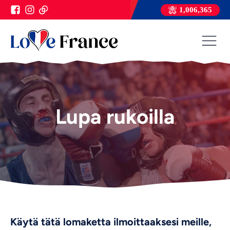
1,006,365
Lupa rukoilla
Käytä tätä lomaketta ilmoittaaksesi meille,