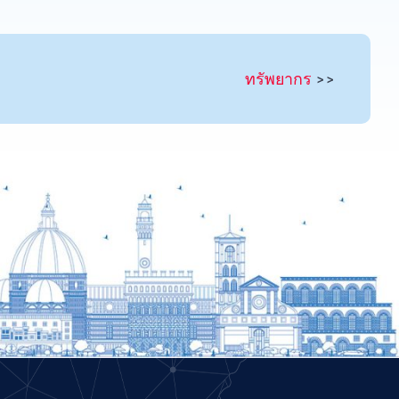
Portuguese
Persian
Pashto
ทรัพยากร
>>
Panjabi
Nepali
Marathi
Malay
Korean
Khmer
Kannada
Japanese
Italian
Indonesian
Hindi