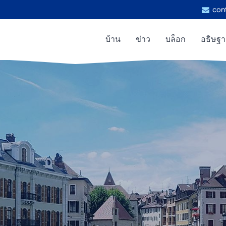
con
บ้าน
ข่าว
บล็อก
อธิษฐ