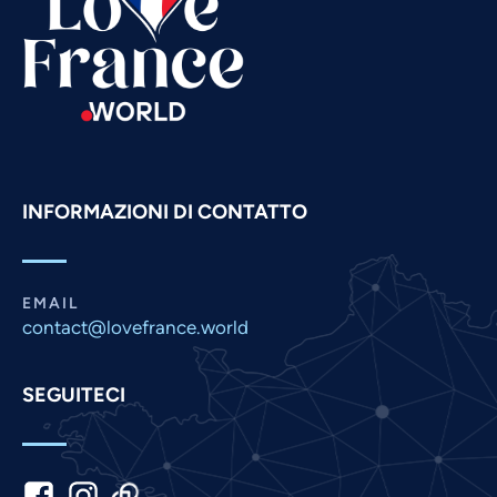
Spanish
Russian
Romanian
Portuguese
Persian
Pashto
INFORMAZIONI DI CONTATTO
Panjabi
Nepali
Marathi
EMAIL
contact@lovefrance.world
Malay
Korean
SEGUITECI
Khmer
Kannada
Japanese