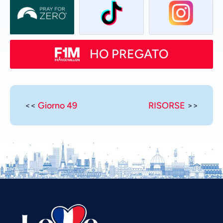
HO PREGATO
<<
Giorno 49
RISORSE
>>
Vietnamese
Urdu
Thai
Telugu
Tamil
Swahili