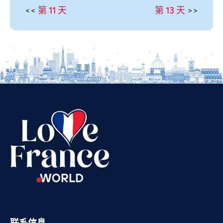
<<
第 11 天
第 13 天
>>
Vietnamese
Urdu
Thai
Telugu
Tamil
Swahili
Spanish
Russian
Romanian
Portuguese
Persian
Pashto