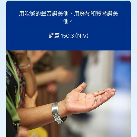
用吹號的聲音讚美他，用豎琴和豎琴讚美
他。
詩篇 150:3 (NIV)