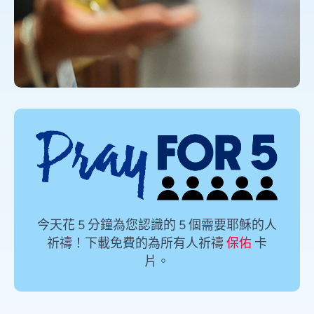
今天花 5 分鐘為您認識的 5 個需要耶穌的人
祈禱！下載免費的為所有人祈禱
保佑
卡
片。