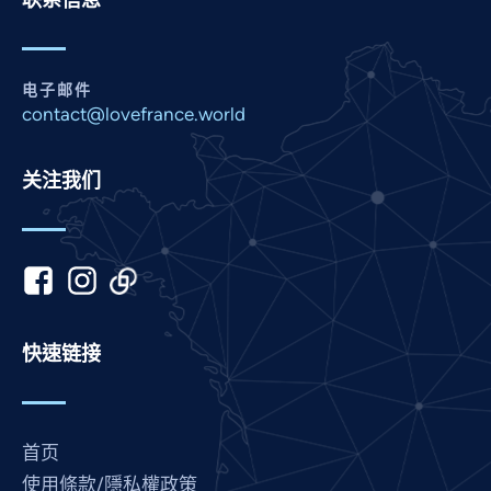
联系信息
Panjabi
Nepali
Marathi
电子邮件
contact@lovefrance.world
Malay
Korean
关注我们
Khmer
Kannada
Japanese
Italian
Indonesian
快速链接
Hindi
Gujarati
German
首页
French
使用條款/隱私權政策