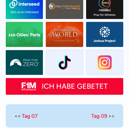
ICH HABE GEBETET
<<
Tag 07
Tag 09
>>