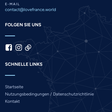
E-MAIL
Nepali
contact@lovefrance.world
Marathi
Malay
FOLGEN SIE UNS
Korean
Khmer
Kannada
Japanese
SCHNELLE LINKS
Italian
Indonesian
Hindi
Startseite
Gujarati
Nutzungsbedingungen / Datenschutzrichtlinie
French
Kontakt
Finnish