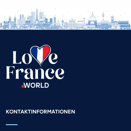
Vietnamese
Urdu
Thai
Telugu
Tamil
Swahili
Spanish
Russian
Romanian
Portuguese
Persian
KONTAKTINFORMATIONEN
Pashto
Panjabi