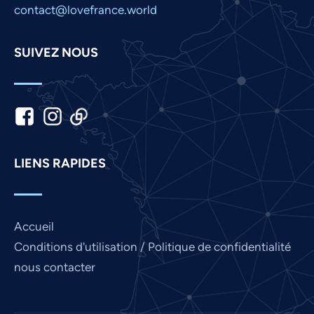
Marathi
contact@lovefrance.world
Malay
SUIVEZ NOUS
Korean
Khmer
Kannada
Japanese
Italian
LIENS RAPIDES
Indonesian
Hindi
Gujarati
Accueil
German
Conditions d'utilisation / Politique de confidentialité
Finnish
nous contacter
Dutch
Chinese