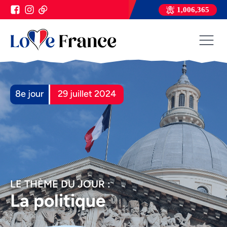
1,006,365
8e jour
29 juillet 2024
LE THÈME DU JOUR :
La politique