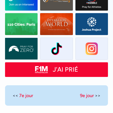
J'AI PRIÉ
<<
7e jour
9e jour
>>
Vietnamese