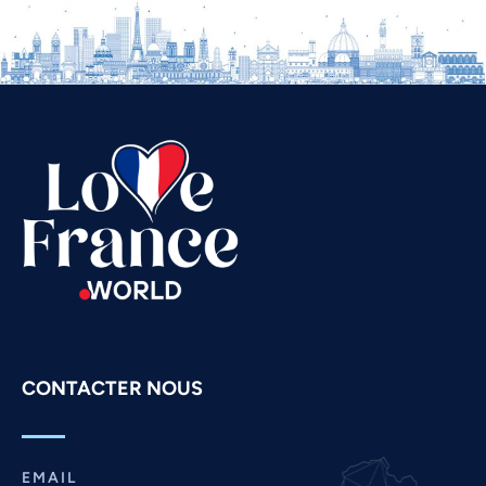
Urdu
Thai
Telugu
Tamil
Swahili
Spanish
Russian
Romanian
Portuguese
Persian
CONTACTER NOUS
Pashto
Panjabi
Nepali
EMAIL