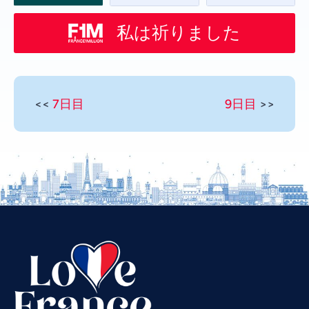
私は祈りました
<<
7日目
9日目
>>
Vietnamese
Urdu
Thai
Telugu
Tamil
Swahili
Spanish
Russian