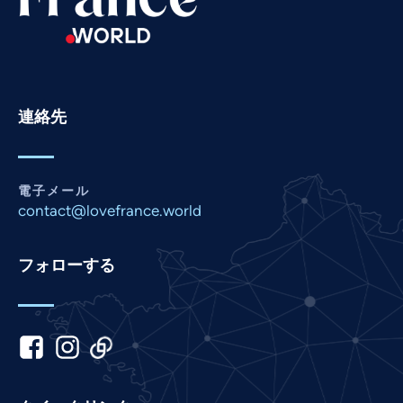
Romanian
Portuguese
Persian
連絡先
Pashto
Panjabi
Nepali
電子メール
Marathi
contact@lovefrance.world
Malay
フォローする
Korean
Khmer
Kannada
Italian
Indonesian