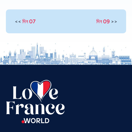
<<
দিন 07
দিন 09
>>
Vietnamese
Urdu
Thai
Telugu
Tamil
Swahili
Spanish
Russian
Romanian
Portuguese
Persian