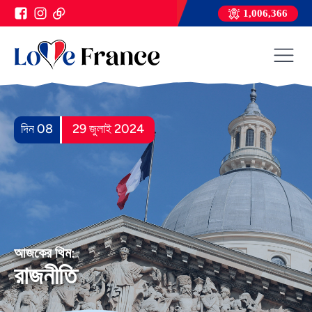
1,006,366
দিন 08
29 জুলাই 2024
আজকের থিম:
রাজনীতি