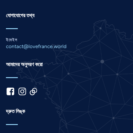
Pashto
Panjabi
যোগাযোগের তথ্য
Nepali
Marathi
ইমেইল
Malay
contact@lovefrance.world
Korean
Khmer
আমাদের অনুসরণ করো
Kannada
Japanese
Italian
Indonesian
Hindi
দ্রুত লিঙ্ক
Gujarati
German