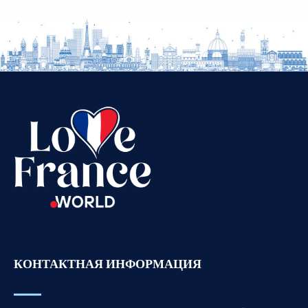
Vietnamese
Urdu
Thai
Telugu
Tamil
Swahili
Spanish
Romanian
Portuguese
Persian
Pashto
КОНТАКТНАЯ ИНФОРМАЦИЯ
Panjabi
Nepali