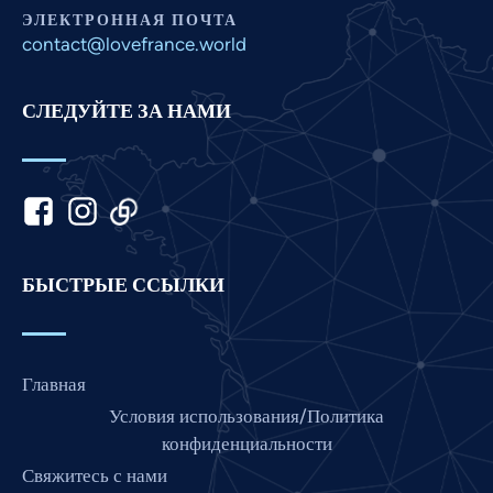
Marathi
ЭЛЕКТРОННАЯ ПОЧТА
Malay
contact@lovefrance.world
Korean
СЛЕДУЙТЕ ЗА НАМИ
Khmer
Kannada
Japanese
Italian
Indonesian
БЫСТРЫЕ ССЫЛКИ
Hindi
Gujarati
German
Главная
French
Условия использования/Политика
Finnish
конфиденциальности
Свяжитесь с нами
Dutch