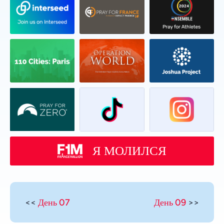
Я МОЛИЛСЯ
<<
День 07
День 09
>>