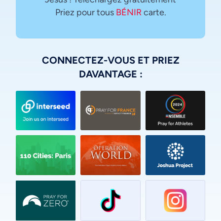
Priez pour tous
BÉNIR
carte.
CONNECTEZ-VOUS ET PRIEZ
DAVANTAGE :
Vietnamese
Urdu
Thai
Telugu
Tamil
Swahili