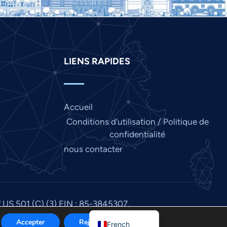
Japanese
Italian
Indonesian
Hindi
LIENS RAPIDES
Gujarati
German
Accueil
Finnish
Conditions d'utilisation / Politique de
Dutch
confidentialité
Chinese
nous contacter
Bengali
Arabic
Afrikaans
f US 501 (C) (3) EIN : 85-3845307.
English
Accepter
Rejeter
French