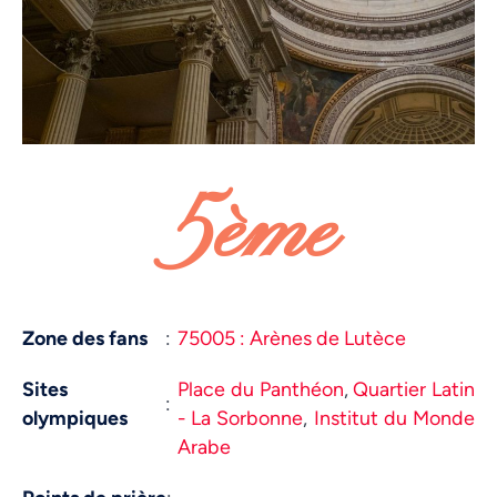
5ème
Zone des fans
:
75005 : Arènes de Lutèce
Sites
Place du Panthéon
,
Quartier Latin
:
olympiques
- La Sorbonne
,
Institut du Monde
Arabe