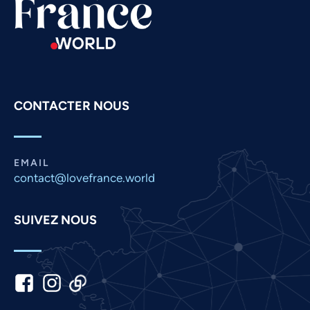
Russian
Romanian
Portuguese
Persian
CONTACTER NOUS
Pashto
Panjabi
Nepali
EMAIL
Marathi
contact@lovefrance.world
Malay
SUIVEZ NOUS
Korean
Khmer
Kannada
Japanese