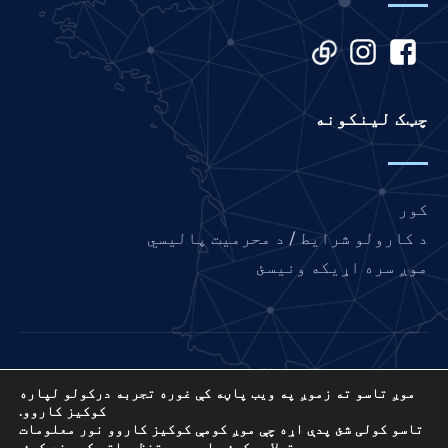
Japanese
Italian
Indonesian
چټک لینکونه
Hindi
Gujarati
German
کور
French
د کارولو شرایط / د محرمیت پالیسي
Finnish
موږ سره اړیکه ونیسئ
Dutch
Chinese
Bengali
مینه فرانسه د نړیوال لمونځ د نښلولو پروژه ده،
Arabic
موږ تاسو ته زموږ په ویب پاڼه کې غوره تجربه درکولو لپاره
د متحده ایاالتو 501 (C) (3) غیر انتفاعي EIN: 85-
کوکیز کاروو.
3845307.
Afrikaans
تاسو کولی شئ پدې اړه چې موږ کومې کوکیز کاروو نور معلومات
ترلاسه کړئ یا یې په
تنظیماتو
کې بند کړئ.