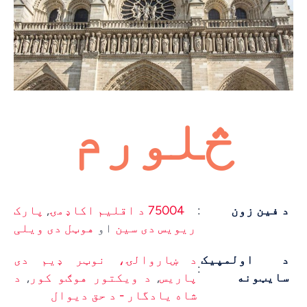
څلورم
د فین زون
:
75004 د اقلیم اکاډمۍ
,
پارک
ریویس دی سین
او
هوټل دی ویلی
د اولمپیک
د ښاروالۍ،
نوټر ډیم دی
:
سایټونه
پاریس
,
د ویکتور هوګو کور
,
د
شاه یادگار - د حق دیوال