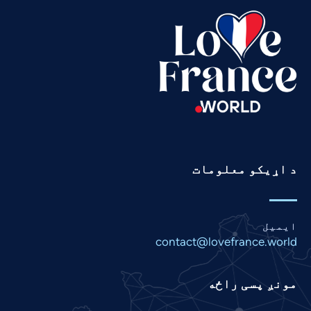
Tamil
Swahili
Spanish
Russian
Romanian
Portuguese
Persian
د اړیکو معلومات
Panjabi
Nepali
Marathi
ایمیل
Malay
contact@lovefrance.world
Korean
مونږ پسی راځه
Khmer
Kannada