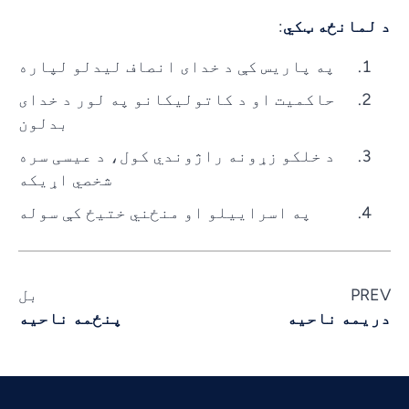
د لمانځه ټکي
:
په پاریس کې د خدای انصاف لیدلو لپاره
حاکمیت او د کاتولیکانو په لور د خدای
بدلون
د خلکو زړونه راژوندي کول، د عیسی سره
شخصي اړیکه
په اسراییلو او منځني ختیځ کې سوله
PREV
بل
Vietnamese
دریمه ناحیه
پنځمه ناحیه
Urdu
Thai
Telugu