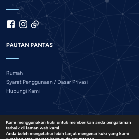
Japanese
Italian
Indonesian
Hindi
PAUTAN PANTAS
Gujarati
German
French
Rumah
Finnish
Syarat Penggunaan / Dasar Privasi
Hubungi Kami
Dutch
Chinese
Bengali
Arabic
Kami menggunakan kuki untuk memberikan anda pengalaman
Love France ialah projek International Prayer
terbaik di laman web kami.
Connect, EIN bukan untung AS 501 (C) (3): 85-
Afrikaans
Anda boleh mengetahui lebih lanjut mengenai kuki yang kami