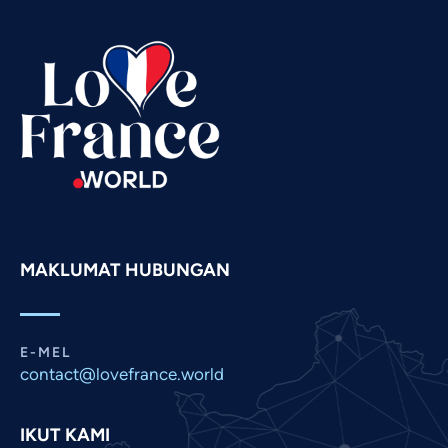
Tamil
Swahili
Spanish
Russian
Romanian
Portuguese
Persian
Pashto
MAKLUMAT HUBUNGAN
Panjabi
Nepali
Marathi
E-MEL
contact@lovefrance.world
Korean
Khmer
IKUT KAMI
Kannada