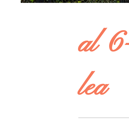
al 6
lea