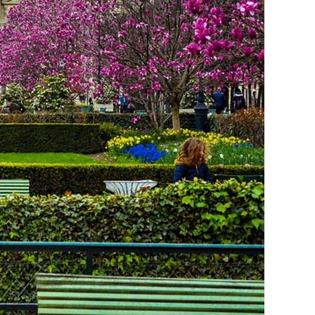
Vietnamese
Urdu
Thai