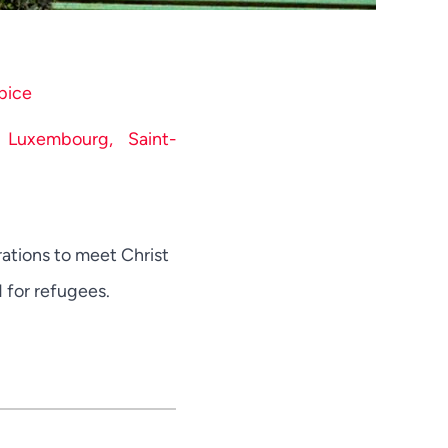
Telugu
Tamil
pice
Swahili
Spanish
 Luxembourg,
Saint-
Russian
Portuguese
Persian
rations to meet Christ
Pashto
d for refugees.
Panjabi
Nepali
Marathi
Malay
Korean