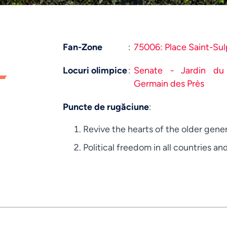
Fan-Zone
:
75006: Place Saint-Sul
-
Locuri olimpice
:
Senate - Jardin du
Germain des Près
Puncte de rugăciune
:
Revive the hearts of the older gene
Political freedom in all countries an