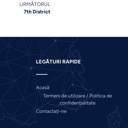
Khmer
URMĂTORUL
7th District
Kannada
Japanese
Italian
Indonesian
Hindi
Gujarati
LEGĂTURI RAPIDE
German
French
Acasă
Finnish
Termeni de utilizare / Politica de
Dutch
confidențialitate
Chinese
Contactați-ne
Bengali
Arabic