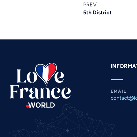
PREV
5th District
INFORMAȚ
EMAIL
contact@lo