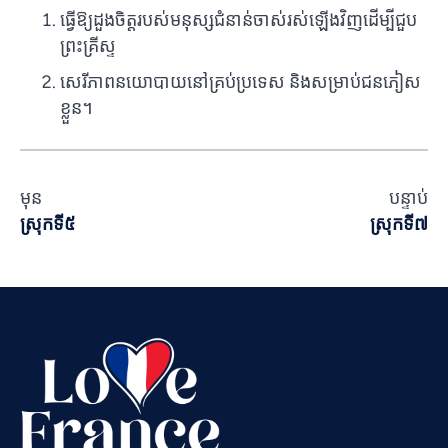
ធ្វើឱ្យដួងចិត្តរបស់មនុស្សជំនាន់ចាស់រស់ឡើងវិញដើម្បីជួប
ព្រះគ្រីស្ទ
សេរីភាពនយោបាយនៅគ្រប់ប្រទេស និងសម្រាប់ជនភៀស
ខ្លួន។
មុន
បន្ទាប់
Vietnamese
ស្រុកទី៥
ស្រុកទី៧
Urdu
Thai
Telugu
Tamil
Swahili
Spanish
Russian