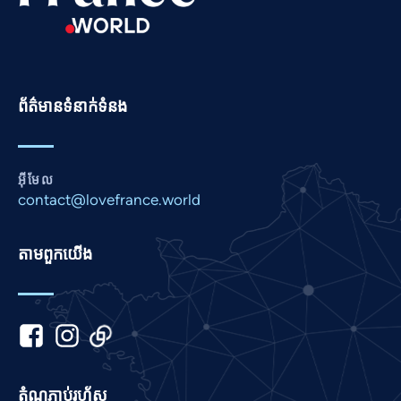
Romanian
Portuguese
Persian
ព័ត៌មានទំនាក់ទំនង
Pashto
Panjabi
Nepali
អ៊ីមែល
Marathi
contact@lovefrance.world
Malay
តាម​ពួក​យើង
Korean
Kannada
Japanese
Italian
Indonesian
តំណ​ភ្ជាប់​រហ័ស