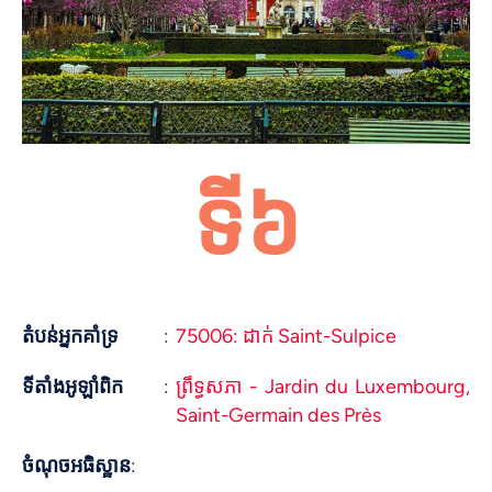
ទី៦
តំបន់អ្នកគាំទ្រ
:
75006: ដាក់ Saint-Sulpice
ទីតាំងអូឡាំពិក
:
ព្រឹទ្ធសភា - Jardin du Luxembourg,
Saint-Germain des Près
ចំណុចអធិស្ឋាន
: