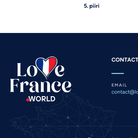
5. piiri
CONTACT
EMAIL
contact@lo