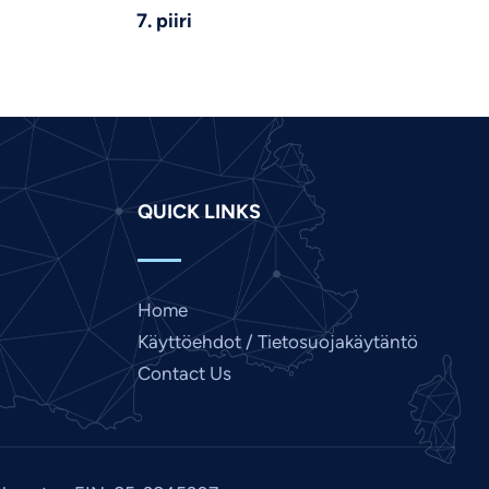
7. piiri
Kannada
Japanese
Italian
Indonesian
Hindi
QUICK LINKS
Gujarati
German
French
Home
Dutch
Käyttöehdot / Tietosuojakäytäntö
Chinese
Contact Us
Bengali
Arabic
Afrikaans