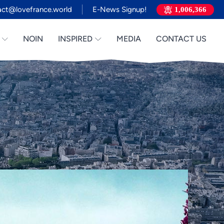
act@lovefrance.world
E-News Signup!
1,006,366
NOIN
INSPIRED
MEDIA
CONTACT US