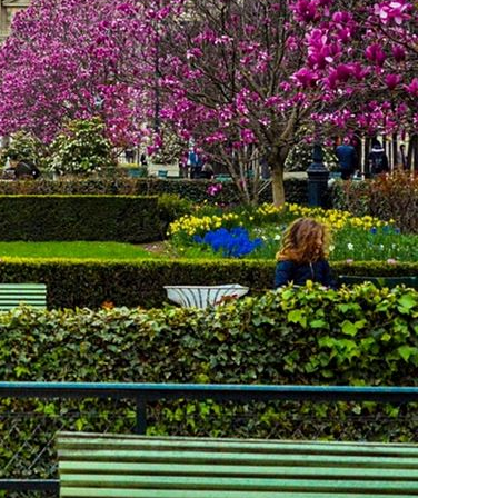
Vietnamese
Urdu
Thai
Telugu