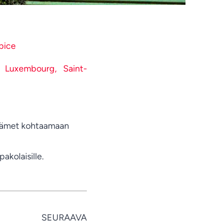
Tamil
Swahili
Spanish
pice
Russian
u Luxembourg,
Saint-
Romanian
Portuguese
Persian
Pashto
dämet kohtaamaan
Panjabi
Nepali
pakolaisille.
Marathi
Malay
Korean
SEURAAVA
Khmer