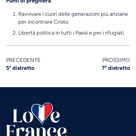
Punti di preghiera
:
Ravvivare i cuori delle generazioni più anziane
per incontrare Cristo
Libertà politica in tutti i Paesi e per i rifugiati.
Vietnamese
PRECEDENTE
PROSSIMO
Urdu
5° distretto
7° distretto
Thai
Telugu
Tamil
Swahili
Spanish
Russian
Romanian