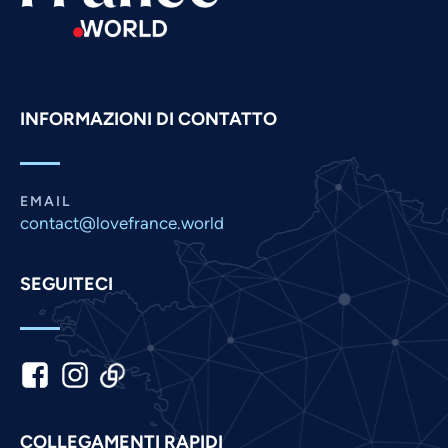
Portuguese
Persian
Pashto
INFORMAZIONI DI CONTATTO
Panjabi
Nepali
Marathi
EMAIL
contact@lovefrance.world
Malay
Korean
SEGUITECI
Khmer
Kannada
Japanese
Indonesian
Hindi
COLLEGAMENTI RAPIDI