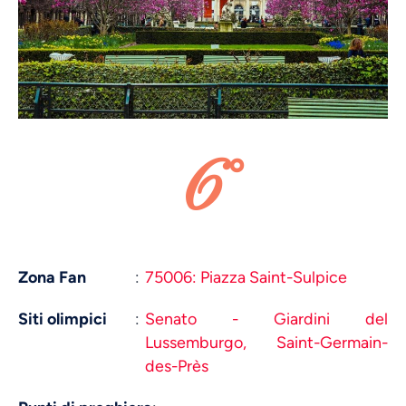
6°
Zona Fan
:
75006: Piazza Saint-Sulpice
Siti olimpici
:
Senato - Giardini del
Lussemburgo,
Saint-Germain-
des-Près