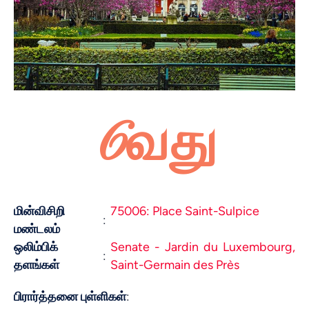
6வது
மின்விசிறி
75006: Place Saint-Sulpice
:
மண்டலம்
ஒலிம்பிக்
Senate - Jardin du Luxembourg,
:
தளங்கள்
Saint-Germain des Près
பிரார்த்தனை புள்ளிகள்
: