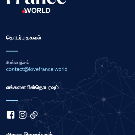
Portuguese
Persian
Pashto
தொடர்பு தகவல்
Panjabi
Nepali
Marathi
மின்னஞ்சல்
Malay
contact@lovefrance.world
Korean
எங்களை பின்தொடரவும்
Khmer
Kannada
Japanese
Italian
Indonesian
விரைவு இணைப்புகள்