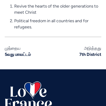
Revive the hearts of the older generations to
meet Christ
Political freedom in all countries and for
refugees.
முந்தைய
அடுத்தது
Vietnamese
5வது மாவட்டம்
7th District
Urdu
Thai
Telugu
Swahili
Spanish
Russian
Romanian