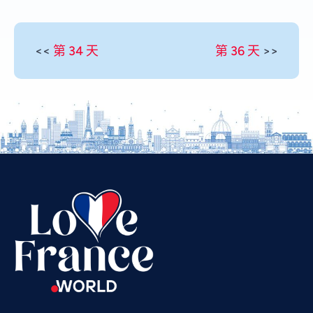
<<
第 34 天
第 36 天
>>
Vietnamese
Urdu
Thai
Telugu
Tamil
Swahili
Spanish
Russian
Romanian
Portuguese
Persian