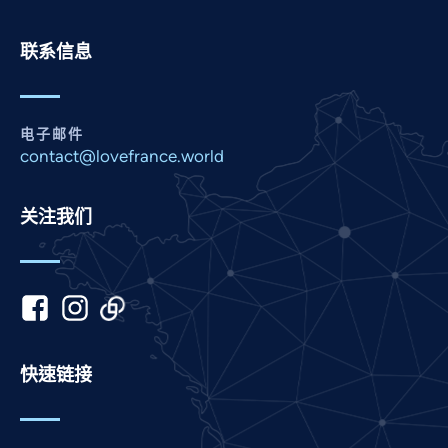
Pashto
联系信息
Panjabi
Nepali
Marathi
电子邮件
contact@lovefrance.world
Malay
Korean
关注我们
Khmer
Kannada
Japanese
Italian
Indonesian
快速链接
Hindi
Gujarati