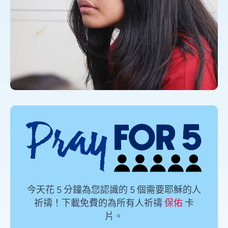
今天花 5 分鐘為您認識的 5 個需要耶穌的人
祈禱！下載免費的為所有人祈禱
保佑
卡
片。