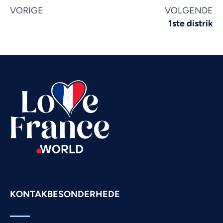
VORIGE
VOLGENDE
Vietnamese
1ste distrik
Urdu
Thai
Telugu
Tamil
Swahili
Spanish
Russian
Romanian
Portuguese
Persian
KONTAKBESONDERHEDE
Pashto
Panjabi