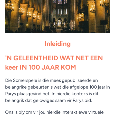
Inleiding
'N GELEENTHEID WAT NET EEN
keer IN 100 JAAR KOM
Die Somerspele is die mees gepubliseerde en
belangrike gebeurtenis wat die afgelope 100 jaar in
Parys plaasgevind het. In hierdie konteks is dit
belangrik dat gelowiges saam vir Parys bid.
Ons is bly om vir jou hierdie interaktiewe virtuele