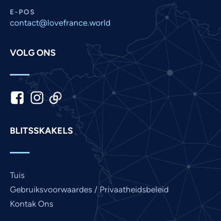
Nepali
E-POS
Marathi
contact@lovefrance.world
Malay
VOLG ONS
Korean
Khmer
Kannada
Japanese
Italian
BLITSSKAKELS
Indonesian
Hindi
Gujarati
Tuis
German
Gebruiksvoorwaardes / Privaatheidsbeleid
French
Kontak Ons
Finnish