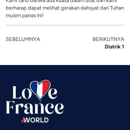
Kami tahu bahwa ada kuasa dalam doa, dan kami
berharap dapat melihat gerakan dahsyat dari Tuhan
musim panas ini!
SEBELUMNYA
BERIKUTNYA
Vietnamese
Distrik 1
Urdu
Thai
Telugu
Tamil
Swahili
Spanish
Russian
Romanian
Portuguese