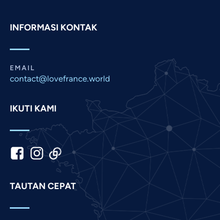
Persian
INFORMASI KONTAK
Pashto
Panjabi
Nepali
EMAIL
Marathi
contact@lovefrance.world
Malay
IKUTI KAMI
Korean
Khmer
Kannada
Japanese
Italian
TAUTAN CEPAT
Hindi
Gujarati