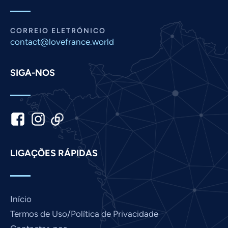
Nepali
Marathi
CORREIO ELETRÓNICO
Malay
contact@lovefrance.world
Korean
SIGA-NOS
Khmer
Kannada
Japanese
Italian
Indonesian
LIGAÇÕES RÁPIDAS
Hindi
Gujarati
German
Início
French
Termos de Uso/Política de Privacidade
Finnish