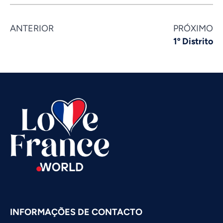
ANTERIOR
PRÓXIMO
Vietnamese
1º Distrito
Urdu
Thai
Telugu
Tamil
Swahili
Spanish
Russian
Romanian
Persian
Pashto
INFORMAÇÕES DE CONTACTO
Panjabi