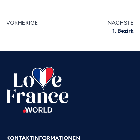
VORHERIGE
NÄCHSTE
1. Bezirk
Vietnamese
Urdu
Thai
Telugu
Tamil
Swahili
Spanish
Russian
Romanian
Portuguese
Persian
KONTAKTINFORMATIONEN