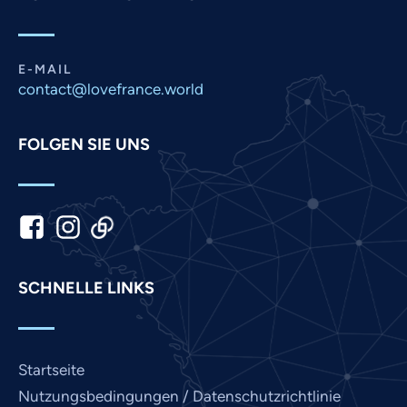
Pashto
Panjabi
E-MAIL
Nepali
contact@lovefrance.world
Marathi
Malay
FOLGEN SIE UNS
Korean
Khmer
Kannada
Japanese
SCHNELLE LINKS
Italian
Indonesian
Hindi
Startseite
Gujarati
Nutzungsbedingungen / Datenschutzrichtlinie