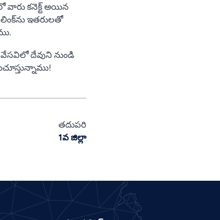
 వారు కనెక్ట్ అయిన
Pashto
ి లింక్‌ను ఇతరులతో
Panjabi
ము.
Nepali
 వేసవిలో దేవుని నుండి
Marathi
చూస్తున్నాము!
Malay
Korean
Khmer
తదుపరి
Kannada
1వ జిల్లా
Japanese
Italian
Indonesian
Hindi
Gujarati