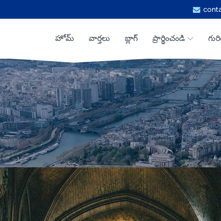
cont
హోమ్
వార్తలు
బ్లాగ్
ప్రార్థించండి
గురి