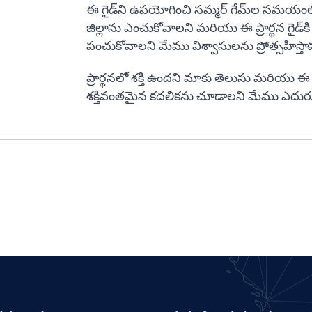
ఈ గైడ్‌ని ఉపయోగించి సమ్మర్ గేమ్‌ల సమయంలో
జిల్లాను ఎంచుకోవాలని మరియు ఈ ప్రార్థన గైడ్‌క
పంచుకోవాలని మేము విశ్వాసులను ప్రోత్సహిస్తా
ప్రార్థనలో శక్తి ఉందని మాకు తెలుసు మరియు ఈ
శక్తివంతమైన కదలికను చూడాలని మేము ఎదురు