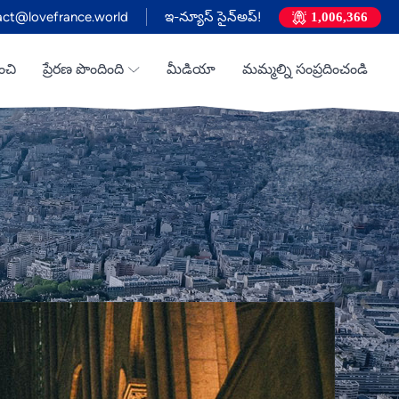
act@lovefrance.world
ఇ-న్యూస్ సైన్అప్!
1,006,366
ంచి
ప్రేరణ పొందింది
మీడియా
మమ్మల్ని సంప్రదించండి