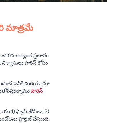
ి మాత్రమే
Vietnamese
Urdu
జరిగిన అత్యంత ప్రచారం
Thai
శ్వాసులు పారిస్ కోసం
Tamil
Swahili
ు అందించడానికి మరియు మా
Spanish
తోషిస్తున్నాము
పారిస్
Russian
Romanian
యు 1) ఫ్యాన్ జోన్‌లు, 2)
Portuguese
ింట్‌లను హైలైట్ చేస్తుంది.
Persian