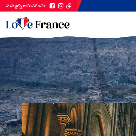
మమ్మల్ని అనుసరించు: