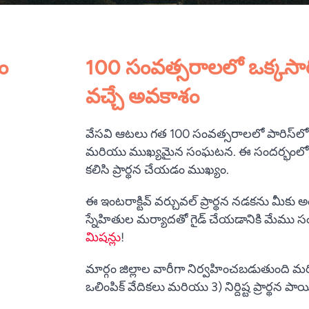
ం
100 సంవత్సరాలలో ఒక్కసార
వచ్చే అవకాశం
వేసవి ఆటలు గత 100 సంవత్సరాలలో పారిస్‌లో 
మరియు ముఖ్యమైన సంఘటన. ఈ సందర్భంలో, వి
కలిసి ప్రార్థన చేయడం ముఖ్యం.
ఈ ఇంటరాక్టివ్ వర్చువల్ ప్రార్థన నడకను మీక
స్నేహితుల మర్యాదతో గైడ్ చేయడానికి మేము సం
మిషన్లు
!
మార్గం జిల్లాల వారీగా నిర్వహించబడుతుంది మరి
ఒలింపిక్ వేదికలు మరియు 3) నిర్దిష్ట ప్రార్థన పాయ