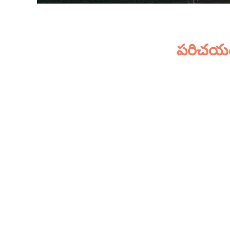
పరిచయ