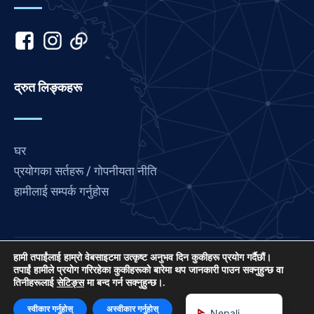
Italian
Indonesian
Hindi
Gujarati
द्रुत लिङ्कहरू
German
French
घर
Finnish
प्रयोगका सर्तहरू / गोपनीयता नीति
Dutch
हामीलाई सम्पर्क गर्नुहोस
Chinese
Bengali
Arabic
हामी तपाईंलाई हाम्रो वेबसाइटमा उत्कृष्ट अनुभव दिन कुकीहरू प्रयोग गर्दैछौं।
लभ फ्रान्स अन्तर्राष्ट्रिय प्रार्थना जडानको परियोजना हो, एक US
Afrikaans
तपाईं हामीले प्रयोग गरिरहेका कुकीहरूको बारेमा थप जानकारी पाउन सक्नुहुन्छ वा
तिनीहरूलाई
सेटिङ्स
मा बन्द गर्न सक्नुहुन्छ।.
501 (C) (3) गैर-लाभकारी EIN: 85-3845307।
English
© २०२६। सबै अधिकार सुरक्षित। साइट द्वारा
आईपीसी मिडिया
.
स्वीकार गर्नुहोस्
अस्वीकार गर्नुहोस्
Nepali