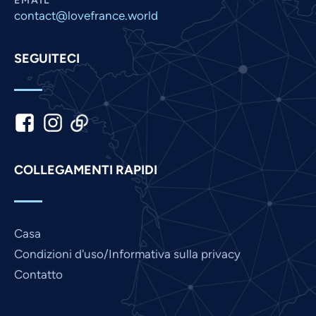
EMAIL
contact@lovefrance.world
Malay
Korean
SEGUITECI
Khmer
Kannada
Japanese
Indonesian
Hindi
COLLEGAMENTI RAPIDI
Gujarati
German
French
Casa
Finnish
Condizioni d'uso/Informativa sulla privacy
Contatto
Dutch
Chinese