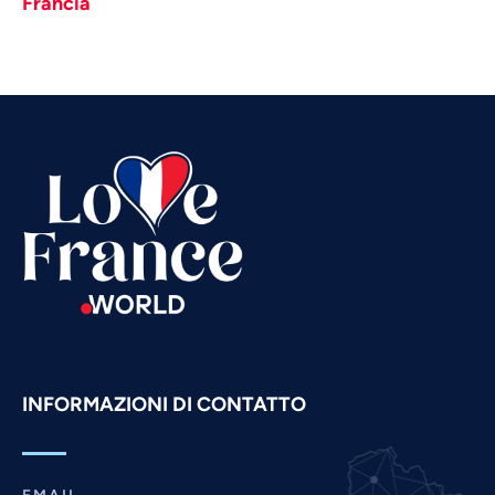
Francia
Urdu
Thai
Telugu
Tamil
Swahili
Spanish
Russian
Romanian
Portuguese
Persian
Pashto
INFORMAZIONI DI CONTATTO
Panjabi
Nepali
Marathi