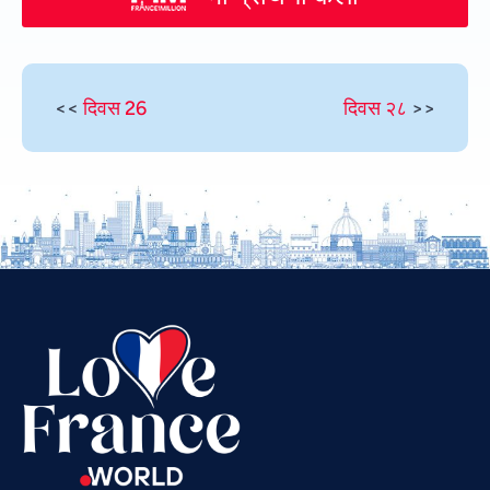
<<
दिवस 26
दिवस २८
>>
Vietnamese
Urdu
Thai
Telugu
Tamil
Swahili
Spanish
Russian
Romanian
Portuguese
Persian