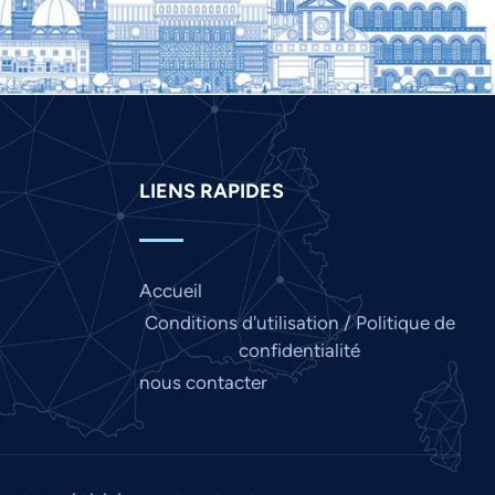
Kannada
Japanese
Italian
Indonesian
Hindi
LIENS RAPIDES
Gujarati
German
Accueil
Finnish
Conditions d'utilisation / Politique de
Dutch
confidentialité
Chinese
nous contacter
Bengali
Arabic
Afrikaans