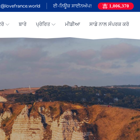
t@lovefrance.world
ਈ-ਨਿਊਜ਼ ਸਾਈਨਅੱਪ!
1,006,370
ਰੋ
ਬਾਰੇ
ਪ੍ਰੇਰਿਤ
ਮੀਡੀਆ
ਸਾਡੇ ਨਾਲ ਸੰਪਰਕ ਕਰੋ