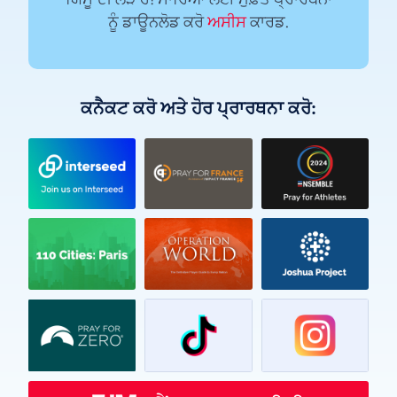
ਨੂੰ ਡਾਊਨਲੋਡ ਕਰੋ
ਅਸੀਸ
ਕਾਰਡ.
ਕਨੈਕਟ ਕਰੋ ਅਤੇ ਹੋਰ ਪ੍ਰਾਰਥਨਾ ਕਰੋ:
Vietnamese
Urdu
Thai
Telugu
Tamil
Swahili
Spanish