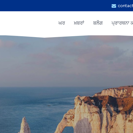
contac
ਘਰ
ਖ਼ਬਰਾਂ
ਬਲੌਗ
ਪ੍ਰਾਰਥਨਾ ਕ