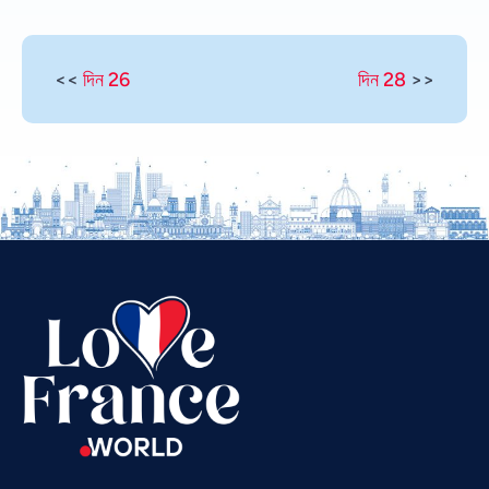
<<
দিন 26
দিন 28
>>
Vietnamese
Urdu
Thai
Telugu
Tamil
Swahili
Spanish
Russian
Romanian
Portuguese
Persian