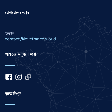
Pashto
Panjabi
যোগাযোগের তথ্য
Nepali
Marathi
ইমেইল
Malay
contact@lovefrance.world
Korean
Khmer
আমাদের অনুসরণ করো
Kannada
Japanese
Italian
Indonesian
Hindi
দ্রুত লিঙ্ক
Gujarati
German