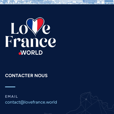
Thai
Telugu
Tamil
Swahili
Spanish
Russian
Romanian
Portuguese
Persian
CONTACTER NOUS
Pashto
Panjabi
Nepali
EMAIL
Marathi
contact@lovefrance.world
Malay