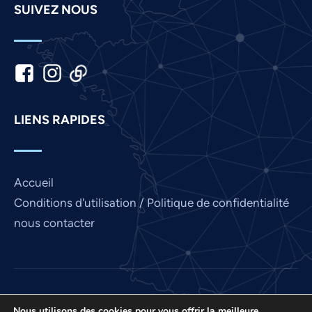
SUIVEZ NOUS
Korean
Khmer
Kannada
Japanese
Italian
LIENS RAPIDES
Indonesian
Hindi
Gujarati
Accueil
German
Conditions d'utilisation / Politique de confidentialité
Finnish
nous contacter
Dutch
Chinese
Bengali
Love France est un projet d'International Prayer
Arabic
Nous utilisons des cookies pour vous offrir la meilleure