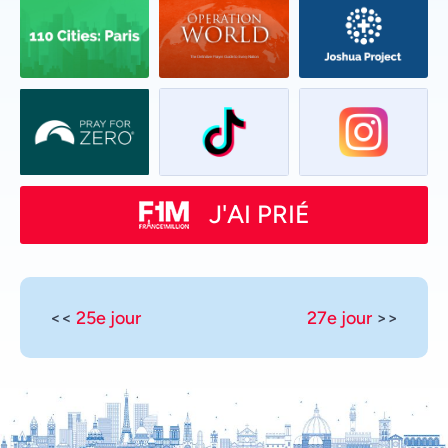
J'AI PRIÉ
<<
25e jour
27e jour
>>
Vietnamese
Urdu