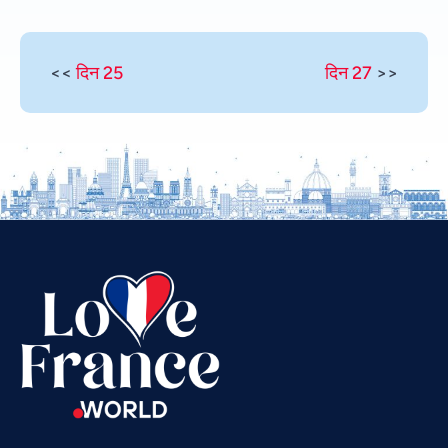
<<
दिन 25
दिन 27
>>
Vietnamese
Urdu
Thai
Telugu
Tamil
Swahili
Spanish
Russian
Romanian
Portuguese
Persian