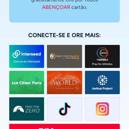
ABENÇOAR
cartão.
CONECTE-SE E ORE MAIS:
Vietnamese
Urdu
Thai
Telugu
Tamil
Swahili