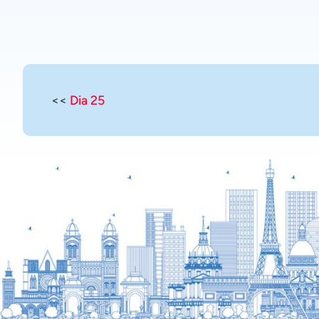
<<
Dia 25