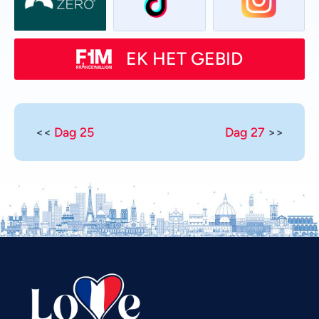
EK HET GEBID
<<
Dag 25
Dag 27
>>
Vietnamese
Urdu
Thai
Telugu
Tamil
Swahili