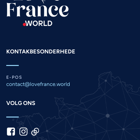
Spanish
Russian
Romanian
Portuguese
Persian
KONTAKBESONDERHEDE
Pashto
Panjabi
Nepali
E-POS
Marathi
contact@lovefrance.world
Malay
VOLG ONS
Korean
Khmer
Kannada
Japanese