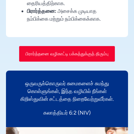
தைரியத்திற்காக.
பிரார்த்தனை:
அசைக்க முடியாத
நம்பிக்கை மற்றும் நம்பிக்கைக்காக.
பிரார்த்தனை வழிகாட்டி பக்கத்துக்குத் திரும்பு
ஒருவருக்கொருவர் சுமைகளைச் சுமந்து
கொள்ளுங்கள், இந்த வழியில் நீங்கள்
கிறிஸ்துவின் சட்டத்தை நிறைவேற்றுவீர்கள்.
கலாத்தியர் 6:2 (NIV)