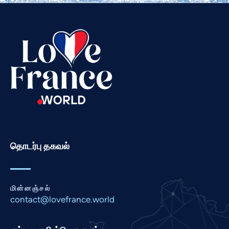
Telugu
Swahili
Spanish
Russian
Romanian
Portuguese
Persian
Pashto
தொடர்பு தகவல்
Panjabi
Nepali
Marathi
மின்னஞ்சல்
Malay
contact@lovefrance.world
Korean