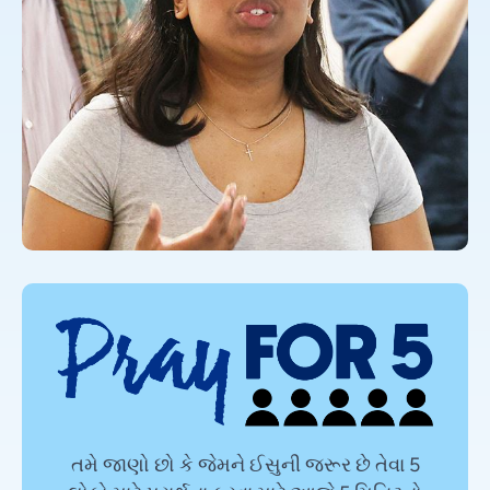
તમે જાણો છો કે જેમને ઈસુની જરૂર છે તેવા 5