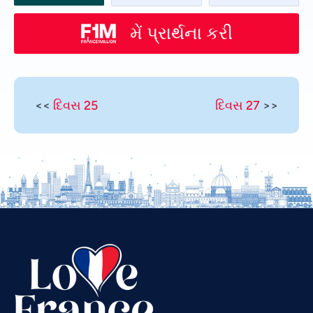
મેં પ્રાર્થના કરી
<<
દિવસ 25
દિવસ 27
>>
Vietnamese
Urdu
Thai
Telugu
Tamil
Swahili
Spanish
Russian
Romanian