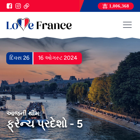
1,006,368
દિવસ 26
16 ઓગસ્ટ 2024
આજની થીમ:
ફ્રેન્ચ પ્રદેશો - 5