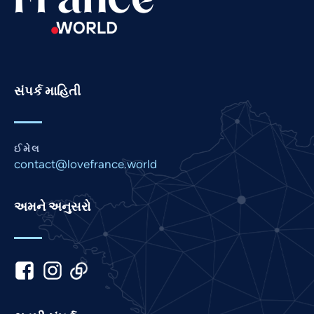
Portuguese
Persian
Pashto
Panjabi
સંપર્ક માહિતી
Nepali
Marathi
ઈમેલ
Malay
contact@lovefrance.world
Korean
Khmer
અમને અનુસરો
Kannada
Japanese
Italian
Indonesian
Hindi