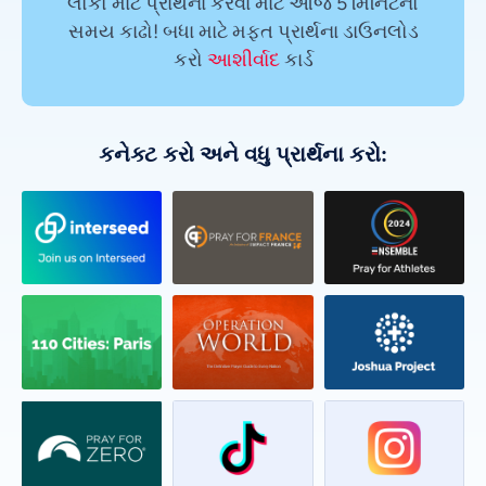
લોકો માટે પ્રાર્થના કરવા માટે આજે 5 મિનિટનો
સમય કાઢો! બધા માટે મફત પ્રાર્થના ડાઉનલોડ
કરો
આશીર્વાદ
કાર્ડ
કનેક્ટ કરો અને વધુ પ્રાર્થના કરો: