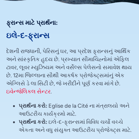
ફ્રાન્સ માટે પ્રાર્થના:
ઇલે-દ-ફ્રાન્સ
દેશની રાજધાની, પેરિસનું ઘર, આ પ્રદેશ ફ્રાન્સનું આર્થિક
અને સાંસ્કૃતિક હૃદય છે. પ્રખ્યાત સીમાચિહ્નોમાં એફિલ
ટાવર, લૂવર મ્યુઝિયમ અને વર્સેલ્સ પેલેસનો સમાવેશ થાય
છે. 12મા જિલ્લાના સૌથી આકર્ષક પ્રોજેક્ટ્સમાંનું એક
એગ્લિસે ડે લા સિટી છે, જે ખરીદીને પૂર્ણ કરવા માંગે છે.
ઇવેન્જેલિકલ સેન્ટર
.
પ્રાર્થના કરો:
Eglise de la Cité ના મંત્રાલયો અને
આઉટરીચ કાર્યક્રમો માટે.
પ્રાર્થના કરો:
ઇલે-દ-ફ્રાન્સમાં વિવિધ ચર્ચો વચ્ચે
એકતા અને વધુ સંયુક્ત આઉટરીચ પ્રોજેક્ટ્સ માટે.