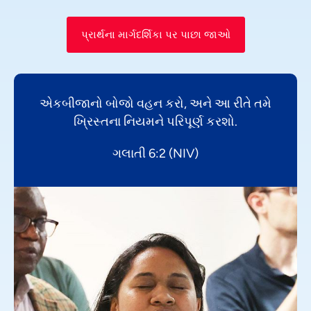
પ્રાર્થના માર્ગદર્શિકા પર પાછા જાઓ
એકબીજાનો બોજો વહન કરો, અને આ રીતે તમે
ખ્રિસ્તના નિયમને પરિપૂર્ણ કરશો.
ગલાતી 6:2 (NIV)