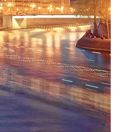
Vietnamese
Urdu
Thai
Telugu
Tamil
Swahili