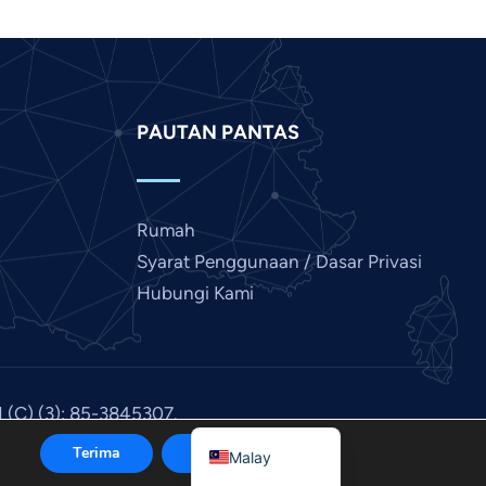
Indonesian
Hindi
Gujarati
PAUTAN PANTAS
German
French
Finnish
Rumah
Dutch
Syarat Penggunaan / Dasar Privasi
Chinese
Hubungi Kami
Bengali
Arabic
Afrikaans
 (C) (3): 85-3845307.
English
Terima
Tolak
Malay