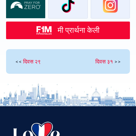
मी प्रार्थना केली
<<
दिवस २९
दिवस ३१
>>
Vietnamese
Urdu
Thai
Telugu
Tamil
Swahili
Spanish