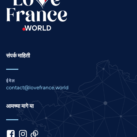
Russian
Romanian
Portuguese
Persian
Pashto
Panjabi
संपर्क माहिती
Nepali
Malay
ईमेल
Korean
contact@lovefrance.world
Khmer
Kannada
आमच्या मागे या
Japanese
Italian
Indonesian