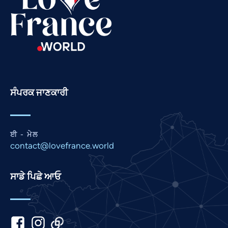
Russian
Romanian
Portuguese
Persian
Pashto
ਸੰਪਰਕ ਜਾਣਕਾਰੀ
Nepali
Marathi
Malay
ਈ - ਮੇਲ
contact@lovefrance.world
Korean
Khmer
ਸਾਡੇ ਪਿਛੇ ਆਓ
Kannada
Japanese
Italian