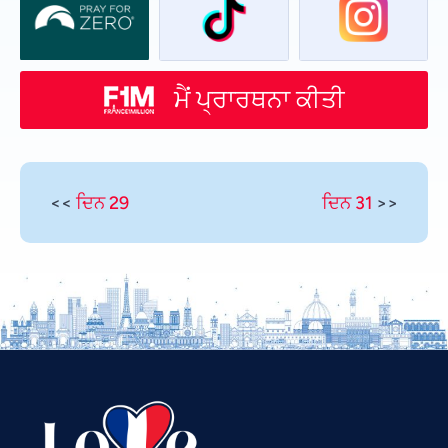
ਮੈਂ ਪ੍ਰਾਰਥਨਾ ਕੀਤੀ
<<
ਦਿਨ 29
ਦਿਨ 31
>>
Vietnamese
Urdu
Thai
Telugu
Tamil
Swahili
Spanish