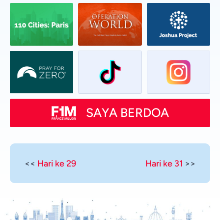
SAYA BERDOA
<<
Hari ke 29
Hari ke 31
>>
Vietnamese
Urdu
Thai