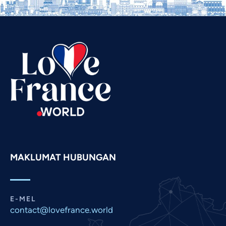
Telugu
Tamil
Swahili
Spanish
Russian
Romanian
Portuguese
Persian
Pashto
MAKLUMAT HUBUNGAN
Panjabi
Nepali
Marathi
E-MEL
contact@lovefrance.world
Korean