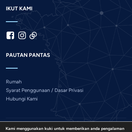
Khmer
IKUT KAMI
Kannada
Japanese
Italian
Indonesian
Hindi
PAUTAN PANTAS
Gujarati
German
French
Rumah
Finnish
Syarat Penggunaan / Dasar Privasi
Hubungi Kami
Dutch
Chinese
Bengali
Arabic
Kami menggunakan kuki untuk memberikan anda pengalaman
Love France ialah projek International Prayer