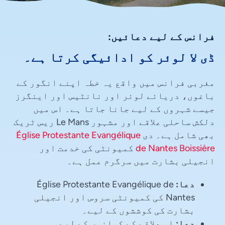
فرانس کے لیے دعائیں:
ڈی لا لوئر کو ادائیگی کرتا ہے۔
مغربی فرانس میں واقع یہ خطہ اپنے انگور کے
باغوں، دریائے لوئر اور نانٹیس اور اینگرز
جیسے شہروں کے لیے جانا جاتا ہے۔ اس میں
دلکش ساحلی علاقے اور مشہور Le Mans ریس ٹریک
بھی شامل ہے۔ دی
Église Protestante Evangélique
de Nantes Boissière
کمیونٹی کی خدمت اور
انجیلی بشارت میں سرگرم عمل ہے۔
دعا:
Église Protestante Evangélique de
Nantes کی کمیونٹی سروس اور انجیلی
بشارت کی کوششوں کے لیے۔
دعا:
اس علاقے کے کسانوں کے لیے۔