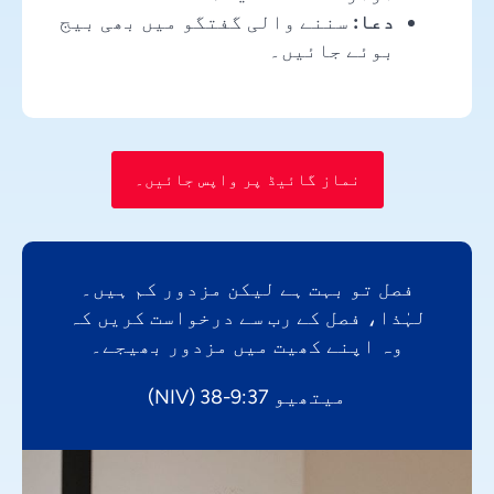
دعا:
سننے والی گفتگو میں بھی بیج
بوئے جائیں۔
نماز گائیڈ پر واپس جائیں۔
فصل تو بہت ہے لیکن مزدور کم ہیں۔
لہٰذا، فصل کے رب سے درخواست کریں کہ
وہ اپنے کھیت میں مزدور بھیجے۔
میتھیو 9:37-38 (NIV)