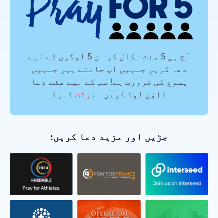
آج ہی 5 منٹ نکال کر ان 5 لوگوں کے لیے
دعا کریں جنہیں آپ جانتے ہیں جنہیں
یسوع کی ضرورت ہے! سب کے لیے مفت دعا
ڈاؤن لوڈ کریں۔
برکت
کارڈ
جڑیں اور مزید دعا کریں: