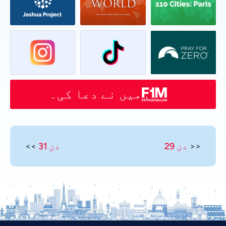
میں نے دعا کی۔
<<
دن 29
دن 31
>>
Vietnamese
Thai
Telugu