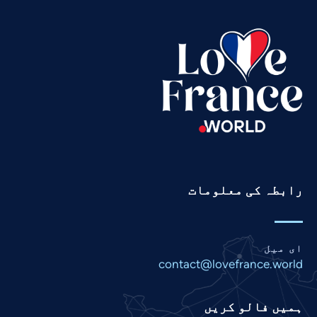
Tamil
Swahili
Spanish
Russian
Romanian
Portuguese
Persian
Pashto
رابطہ کی معلومات
Panjabi
Nepali
Marathi
ای میل
Malay
contact@lovefrance.world
Korean
ہمیں فالو کریں
Khmer