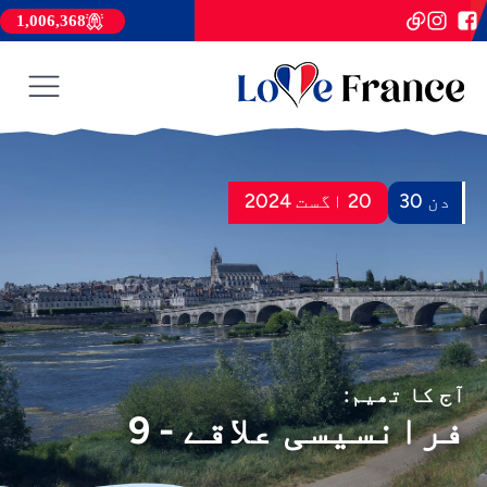
1,006,368
دن 30
20 اگست 2024
آج کا تھیم:
فرانسیسی علاقے - 9