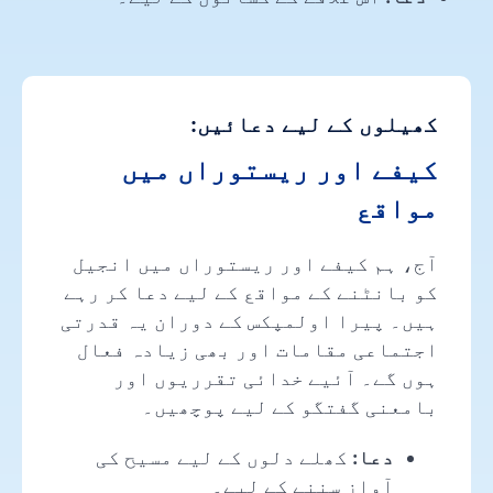
کھیلوں کے لیے دعائیں:
کیفے اور ریستوراں میں
مواقع
آج، ہم کیفے اور ریستوراں میں انجیل
کو بانٹنے کے مواقع کے لیے دعا کر رہے
ہیں۔ پیرا اولمپکس کے دوران یہ قدرتی
اجتماعی مقامات اور بھی زیادہ فعال
ہوں گے۔ آئیے خدائی تقرریوں اور
بامعنی گفتگو کے لیے پوچھیں۔
دعا:
کھلے دلوں کے لیے مسیح کی
آواز سننے کے لیے۔